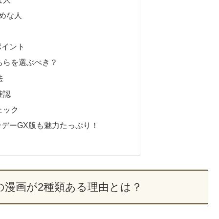
めな人
ポイント
ちらを選ぶべき？
法
確認
ェック
デーGX版も魅力たっぷり！
の漫画が2種類ある理由とは？