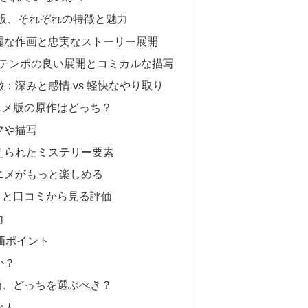
版、それぞれの特徴と魅力
麗な作画と忠実なストーリー展開
：テンポの良い展開とコミカルな描写
：深みと感情 vs 軽快なやり取り
ニメ版の原作はどっち？
フや描写
えられたミステリー要素
ニメがもっと楽しめる
タと口コミから見る評価
向
価ポイント
か？
画、どっちを選ぶべき？
な人