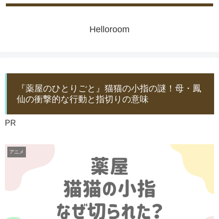
Helloroom
『薬屋のひとりごと』猫猫の小指の謎！母・鳳
仙の衝撃的な行動と指切りの意味
PR
アニメ