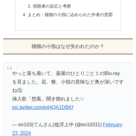
視聴者の反応と考察
まとめ：猫猫の小指に込められた作者の意図
猫猫の小指はなぜ失われたのか？
やっと落ち着いて、薬屋のひとりごと１のBlu-ray
を見ました。花、簪、小指の意味など奥が深いです
ね🤔
挿入歌「想風」聞き惚れました✨
pic.twitter.com/q44QA1DBKf
— en103(てんさん)低浮上中 (@en10311)
February
23, 2024