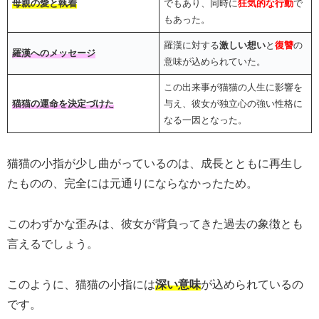
母親の愛と執着
でもあり、同時に
狂気的な行動
で
もあった。
羅漢に対する
激しい想い
と
復讐
の
羅漢へのメッセージ
意味が込められていた。
この出来事が猫猫の人生に影響を
猫猫の運命を決定づけた
与え、彼女が独立心の強い性格に
なる一因となった。
猫猫の小指が少し曲がっているのは、成長とともに再生し
たものの、完全には元通りにならなかったため。
このわずかな歪みは、彼女が背負ってきた過去の象徴とも
言えるでしょう。
このように、猫猫の小指には
深い意味
が込められているの
です。