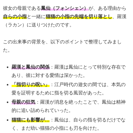
彼女の母親である
鳳仙（フォンシェン）
が、ある理由から
自らの小指
と一緒に
猫猫の小指の先端を切り落とし
、羅漢
（ラカン）に送りつけたのです。
この出来事の背景を、以下のポイントで整理してみまし
た。
羅漢と鳳仙の関係
：羅漢は鳳仙にとって特別な存在で
あり、彼に対する愛情は深かった。
「指切りの呪い」
：江戸時代の遊女の間では、本気の
愛を証明するために指を切る風習があった。
母親の狂気
：羅漢が消息を絶ったことで、鳳仙は精神
的に追い詰められていった。
猫猫にも影響が…
：鳳仙は、自らの指を切るだけでな
く、まだ幼い猫猫の小指にも刃を向けた。