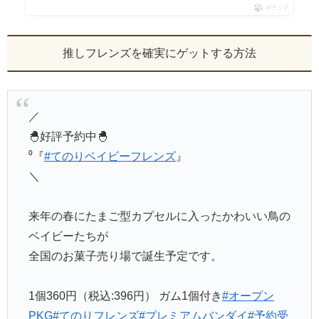
ポチップ
推しフレンズを確実にゲットする方法
／
🐣好評予約中🐣
⁰『
#てのりベイビーフレンズ
』
＼
来年の春にたまご型カプセルに入ったかわいい鳥の
ベイビーたちが
全国のお菓子売り場で誕生予定です。
1個360円（税込:396円） ガム1個付き
#オープン
PKG
#てのりフレンズ
#プレミアムバンダイ
#予約受