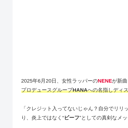
2025年6月20日、女性ラッパーの
NENE
が新曲
プロデュースグループ
HANA
への名指しディ
「クレジット入ってないじゃん？自分でリリ
り、炎上ではなく“
ビーフ
”としての真剣なメ