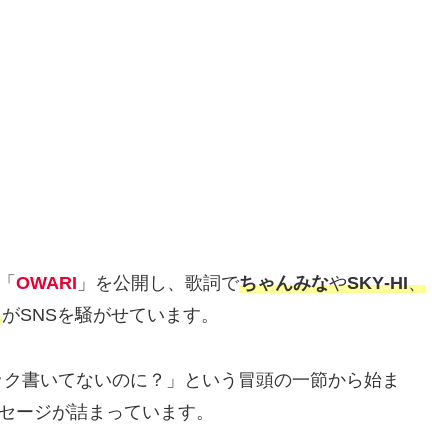
「
OWARI
」を公開し、歌詞で
ちゃんみな
や
SKY‑HI
、
ス
がSNSを騒がせています。
ック書いてないのに？」という冒頭の一節から始ま
ッセージが詰まっています。