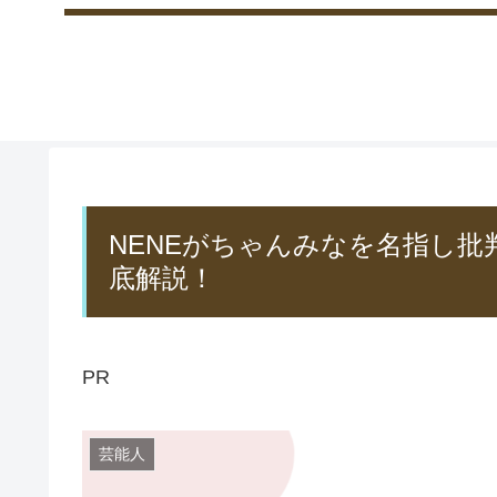
NENEがちゃんみなを名指し批判
底解説！
PR
芸能人