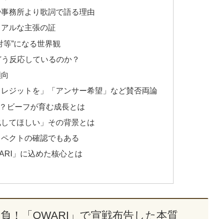
や事務所より歌詞で語る理由
リアルな主張の証
対等”になる世界観
はどう反応しているのか？
傾向
クレジットを」「アンサー希望」など賛否両論
？ビーフが育む成長とは
化してほしい」その背景とは
スペクトの確認でもある
WARI」に込めた核心とは
負！「OWARI」で宣戦布告した本質