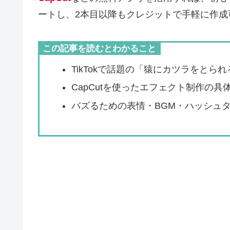
ートし、2本目以降もクレジットで手軽に作成
この記事を読むとわかること
TikTokで話題の「猿にカツラをとら
CapCutを使ったエフェクト制作の
バズるための表情・BGM・ハッシュ