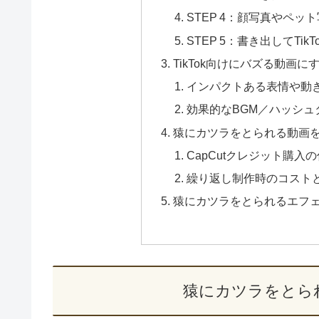
STEP 4：顔写真やペ
STEP 5：書き出してTi
TikTok向けにバズる動画に
インパクトある表情や動
効果的なBGM／ハッシュ
猿にカツラをとられる動画
CapCutクレジット購入
繰り返し制作時のコスト
猿にカツラをとられるエフ
猿にカツラをとら