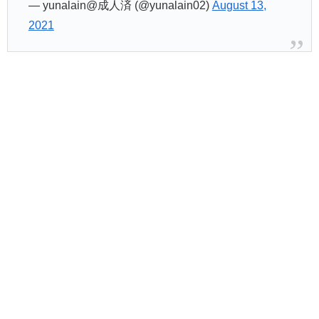
— yunalain@成人済 (@yunalain02)
August 13,
2021