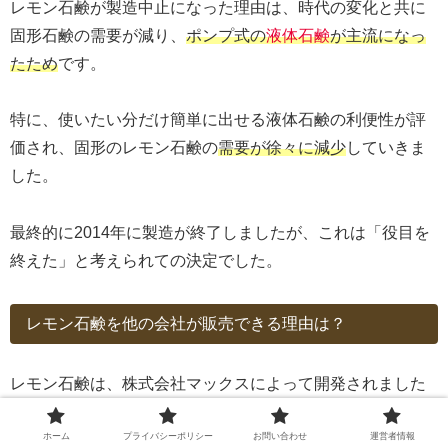
レモン石鹸が製造中止になった理由は、時代の変化と共に
固形石鹸の需要が減り、
ポンプ式の
液体石鹸
が主流になっ
たため
です。
特に、使いたい分だけ簡単に出せる液体石鹸の利便性が評
価され、固形のレモン石鹸の
需要が徐々に減少
していきま
した。
最終的に2014年に製造が終了しましたが、これは「役目を
終えた」と考えられての決定でした。
レモン石鹸を他の会社が販売できる理由は？
レモン石鹸は、株式会社マックスによって開発されました
が、
商標
は取得していません
でした。
ホーム
プライバシーポリシー
お問い合わせ
運営者情報