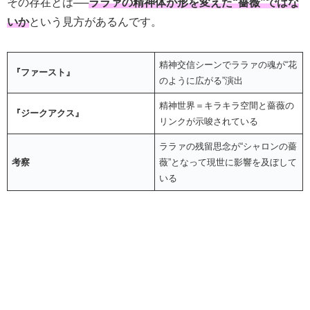
その存在とは──
ララァの精神体が形を変えた“薔薇”ではな
いか
という見方があるんです。
精神交信シーンでララァの魂が“花
『ファースト』
のように広がる”演出
精神世界＝キラキラ空間と薔薇の
『ジークアクス』
リンクが示唆されている
ララァの残留思念が“シャロンの薔
考察
薇”となって現世に影響を及ぼして
いる