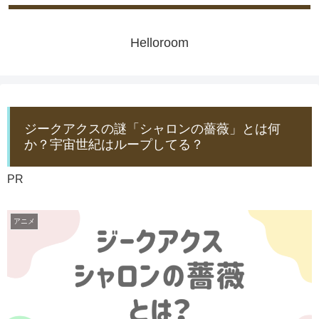
Helloroom
ジークアクスの謎「シャロンの薔薇」とは何
か？宇宙世紀はループしてる？
PR
アニメ