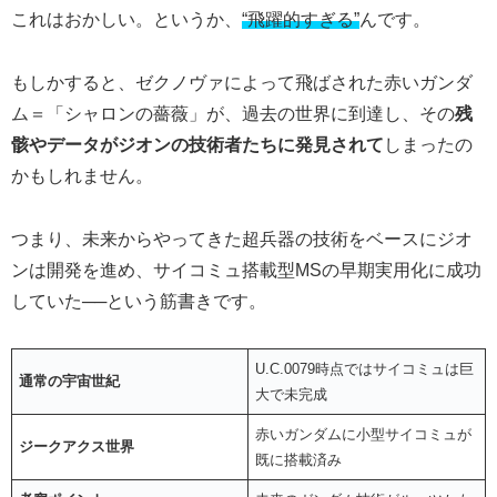
これはおかしい。というか、
“飛躍的すぎる”
んです。
もしかすると、ゼクノヴァによって飛ばされた赤いガンダ
ム＝「シャロンの薔薇」が、過去の世界に到達し、その
残
骸やデータがジオンの技術者たちに発見されて
しまったの
かもしれません。
つまり、未来からやってきた超兵器の技術をベースにジオ
ンは開発を進め、サイコミュ搭載型MSの早期実用化に成功
していた──という筋書きです。
U.C.0079時点ではサイコミュは巨
通常の宇宙世紀
大で未完成
赤いガンダムに小型サイコミュが
ジークアクス世界
既に搭載済み