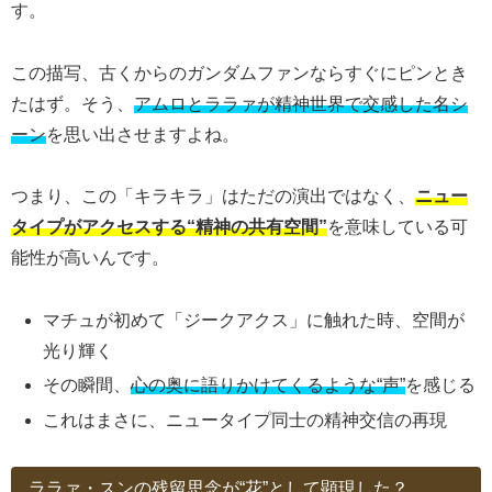
す。
この描写、古くからのガンダムファンならすぐにピンとき
たはず。そう、
アムロとララァが精神世界で交感した名シ
ーン
を思い出させますよね。
つまり、この「キラキラ」はただの演出ではなく、
ニュー
タイプがアクセスする“精神の共有空間”
を意味している可
能性が高いんです。
マチュが初めて「ジークアクス」に触れた時、空間が
光り輝く
その瞬間、
心の奥に語りかけてくるような“声”
を感じる
これはまさに、ニュータイプ同士の精神交信の再現
ララァ・スンの残留思念が“花”として顕現した？