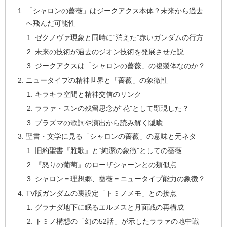
「シャロンの薔薇」はジークアクス本体？未来から過去
へ飛んだ可能性
ゼクノヴァ現象と同時に“消えた”赤いガンダムの行方
未来の技術が過去のジオン技術を発展させた説
ジークアクスは「シャロンの薔薇」の複製体なのか？
ニュータイプの精神世界と「薔薇」の象徴性
キラキラ空間と精神交信のリンク
ララァ・スンの残留思念が“花”として顕現した？
プラズマの歌詞や演出から読み解く隠喩
聖書・文学に見る「シャロンの薔薇」の意味と元ネタ
旧約聖書『雅歌』と“純潔の象徴”としての薔薇
『怒りの葡萄』のローザシャーンとの類似点
シャロン＝理想郷、薔薇＝ニュータイプ能力の象徴？
TV版ガンダムの裏設定「トミノメモ」との接点
グラナダ地下に眠るエルメスと月面戦の再構成
トミノ構想の「幻の52話」が示したララァの地中戦