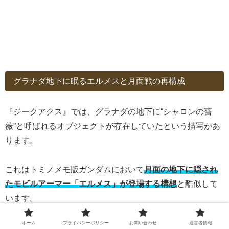
グラナダ地下に眠るエルメスと月面戦の再構成
『ジークアクス』では、グラナダの地下に“シャロンの薔
薇”と呼ばれるオブジェクトが存在していたという描写があ
ります。
これはトミノメモ版ガンダムにおいて
月面の地下に隠され
たモビルアーマー「エルメス」が登場する構想
と酷似して
います。
ホーム
プライバシーポリシー
お問い合わせ
運営者情報
実際、劇場版『Beginning』でも、
キシリアがグラナダ地下