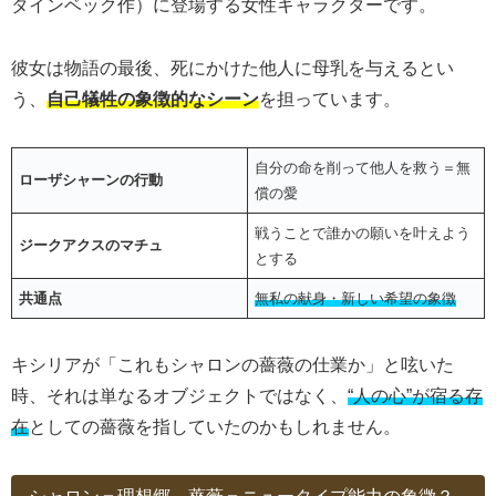
タインベック作）に登場する女性キャラクターです。
彼女は物語の最後、死にかけた他人に母乳を与えるとい
う、
自己犠牲の象徴的なシーン
を担っています。
自分の命を削って他人を救う＝無
ローザシャーンの行動
償の愛
戦うことで誰かの願いを叶えよう
ジークアクスのマチュ
とする
共通点
無私の献身・新しい希望の象徴
キシリアが「これもシャロンの薔薇の仕業か」と呟いた
時、それは単なるオブジェクトではなく、
“人の心”が宿る存
在
としての薔薇を指していたのかもしれません。